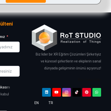
ülteni
nız
Biz lider bir XR Eğitim Çözümleri Şirketiyiz
ve küresel şirketlerin ve ekiplerin sanal
dünyada gelişiminin önünü açıyoruz!
Bizi Takip Edin
tikası
nı
 kabul
EN
TR