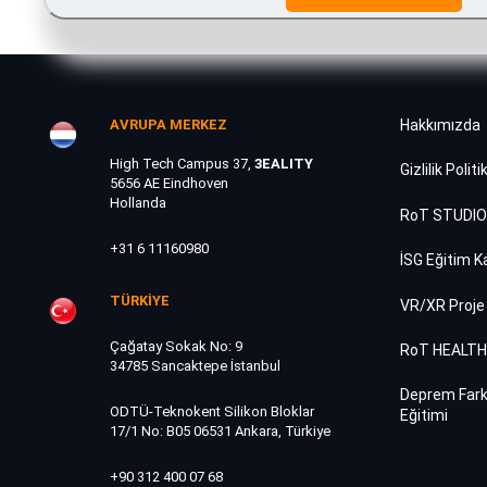
AVRUPA MERKEZ
Hakkımızda
High Tech Campus 37,
3EALITY
Gizlilik Politi
5656 AE Eindhoven
Hollanda
RoT STUDIO
+31 6 11160980
İSG Eğitim K
TÜRKİYE
VR/XR Proje
Çağatay Sokak No: 9
RoT HEALT
34785 Sancaktepe İstanbul
Deprem Fark
ODTÜ-Teknokent Silikon Bloklar
Eğitimi
17/1 No: B05 06531 Ankara, Türkiye
+90 312 400 07 68