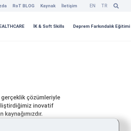
EN
TR
zda
RoT BLOG
Kaynak
İletişim
EALTHCARE
İK & Soft Skills
Deprem Farkındalık Eğitimi
 gerçeklik çözümleriyle
liştirdiğimiz inovatif
an kaynağımızdır.