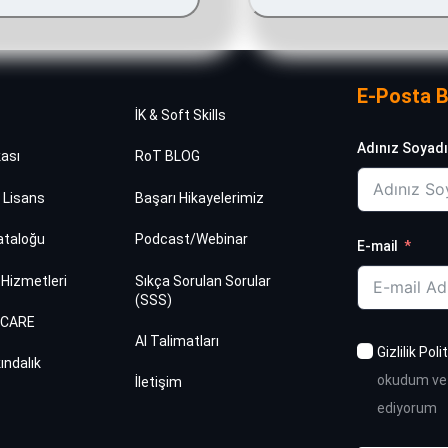
E-Posta B
İK & Soft Skills
Adınız Soyadı
kası
RoT BLOG
 Lisans
Başarı Hikayelerimiz
ataloğu
Podcast/Webinar
E-mail
 Hizmetleri
Sıkça Sorulan Sorular
(SSS)
HCARE
AI Talimatları
Gizlilik Poli
ındalık
okudum ve
İletişim
ediyorum