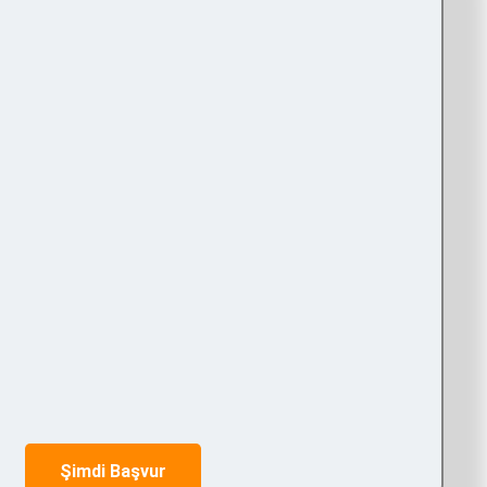
güçlü bir başlangıç yapmak ister misiniz? RoT
rak sanal ve artırılmış gerçeklik teknolojileriyle
lere katkı sağlama şansı yakalayabilirsiniz.
Şimdi Başvur