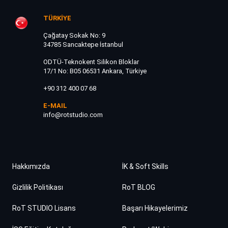
TÜRKİYE
Çağatay Sokak No: 9
34785 Sancaktepe İstanbul
ODTÜ-Teknokent Silikon Bloklar
17/1 No: B05 06531 Ankara, Türkiye
+90 312 400 07 68
E-MAIL
info@rotstudio.com
Hakkımızda
İK & Soft Skills
Gizlilik Politikası
RoT BLOG
RoT STUDIO Lisans
Başarı Hikayelerimiz